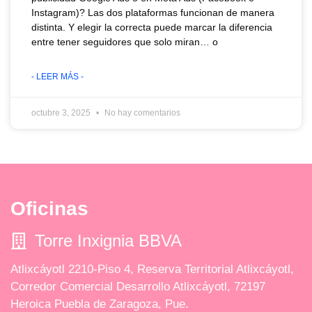
Instagram)? Las dos plataformas funcionan de manera
distinta. Y elegir la correcta puede marcar la diferencia
entre tener seguidores que solo miran… o
- LEER MÁS -
octubre 3, 2025
No hay comentarios
Oficinas
Torre Inxignia BBVA
Atlixcáyotl 2210-Piso 4, Reserva Territorial Atlixcáyotl,
Corredor Comercial Desarrollo Atlixcáyotl, 72197
Heroica Puebla de Zaragoza, Pue.