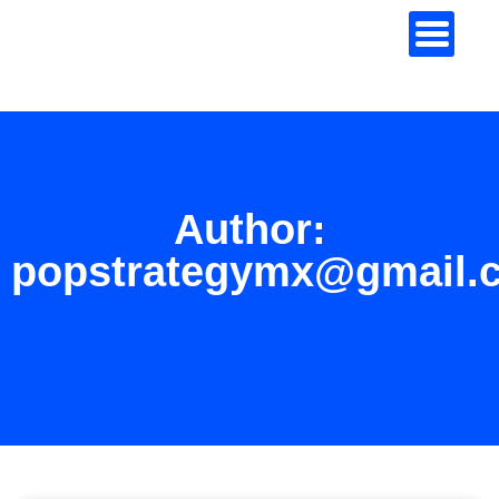
Author:
popstrategymx@gmail.