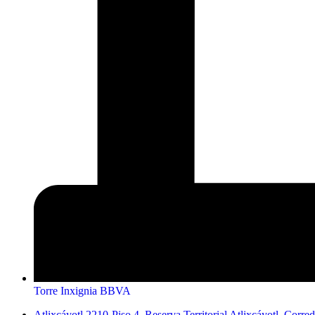
Torre Inxignia BBVA
Atlixcáyotl 2210-Piso 4, Reserva Territorial Atlixcáyotl, Corr