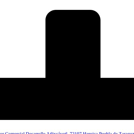
edor Comercial Desarrollo Atlixcáyotl, 72197 Heroica Puebla de Zaragoz