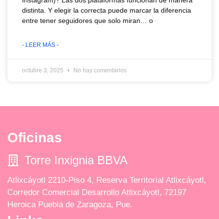
Instagram)? Las dos plataformas funcionan de manera
distinta. Y elegir la correcta puede marcar la diferencia
entre tener seguidores que solo miran… o
- LEER MÁS -
octubre 3, 2025
No hay comentarios
Oficinas
Torre Inxignia BBVA
Atlixcáyotl 2210-Piso 4, Reserva Territorial Atlixcáyotl,
Corredor Comercial Desarrollo Atlixcáyotl, 72197
Heroica Puebla de Zaragoza, Pue.